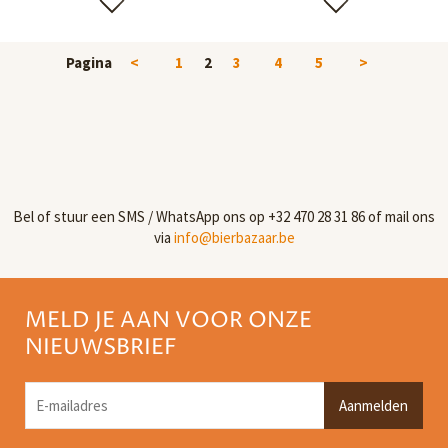
Pagina
<
1
2
3
4
5
>
Bel of stuur een SMS / WhatsApp ons op +32 470 28 31 86 of mail ons
via
info@bierbazaar.be
MELD JE AAN VOOR ONZE
NIEUWSBRIEF
Aanmelden