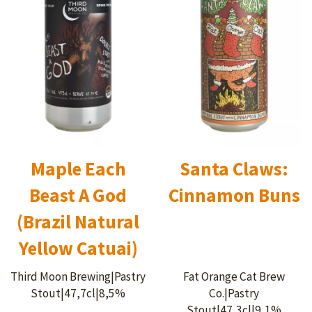
Maple Each
Santa Claws:
Beast A God
Cinnamon Buns
(Brazil Natural
Yellow Catuai)
Third Moon Brewing|Pastry
Fat Orange Cat Brew
Stout|47,7cl|8,5%
Co.|Pastry
Stout|47,3cl|9,1%