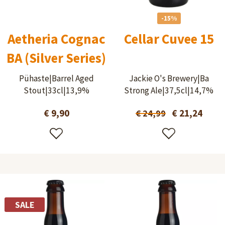
-15%
Aetheria Cognac
Cellar Cuvee 15
BA (Silver Series)
Pühaste|Barrel Aged
Jackie O's Brewery|Ba
Stout|33cl|13,9%
Strong Ale|37,5cl|14,7%
€ 9,90
€ 21,24
€ 24,99
SALE